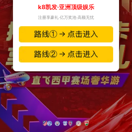
k8凯发·亚洲顶级娱乐
注册享豪礼·亿万奖池·高额无忧